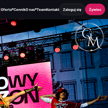
▾
▾
Oferta
Cennik
O nas
Team
Kontakt
Zaloguj się
Żywiec